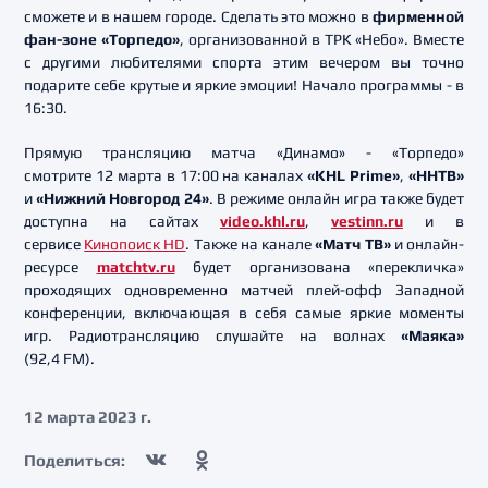
сможете и в нашем городе. Сделать это можно в
фирменной
фан-зоне «Торпедо»
, организованной в ТРК «Небо». Вместе
с другими любителями спорта этим вечером вы точно
подарите себе крутые и яркие эмоции! Начало программы - в
16:30.
Прямую трансляцию матча «Динамо» - «Торпедо»
смотрите 12 марта в 17:00 на каналах
«KHL Prime»
,
«ННТВ»
и
«Нижний Новгород 24»
. В режиме онлайн игра также будет
доступна на сайтах
video.khl.ru
,
vestinn.ru
и в
сервисе
Кинопоиск HD
. Также на канале
«Матч ТВ»
и онлайн-
ресурсе
matchtv.ru
будет организована «перекличка»
проходящих одновременно матчей плей-офф Западной
конференции, включающая в себя самые яркие моменты
игр. Радиотрансляцию слушайте на волнах
«Маяка»
(92,4 FM).
12 марта 2023 г.
Поделиться: