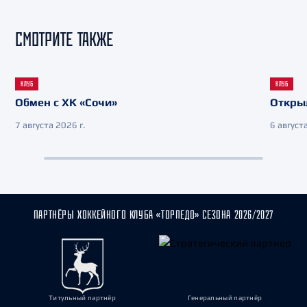
СМОТРИТЕ ТАКЖЕ
КЛУБ
КЛУБ
Обмен с ХК «Сочи»
Откры
7 августа 2026 г.
6 августа
ПАРТНЁРЫ ХОККЕЙНОГО КЛУБА «ТОРПЕДО» СЕЗОНА 2026/2027
Титульный партнёр
Генеральный партнёр