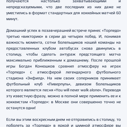
получаются настолько захватывающими и
непредсказуемыми, что две последних из них даже не
уместились в формат стандартных для хоккейных матчей 60
минут.
Домашний успех в позавчерашней встрече принес «Торпедо»
третью «викторию» в серии до четырех побед. И, понимая
важность момента, сотни болельщиков нашей команды на
предоставленных клубом автобусах снова двинулись в
столицу, чтобы сделать антураж предстоящего матча
максимально приближенным к домашнему. После прошлой
игры Богдан Конюшков сравнил атмосферу на играх
«Торпедо» с атмосферой легендарного футбольного
стадиона «Энфилд». На нем своих соперников принимает
футбольный клуб «Ливерпуль», девизом болельщиков
которого является песня «You will never walk alone». Переводя
эту известную фразу, можно в полной мере применить ее и к
хоккеистам «Торпедо»: в Москве они совершенно точно не
останутся одни!
Если вы этим воскресным днем не отправились в столицу, то
поболеть за «Торпедо» в яркой и шумной атмосфере вы