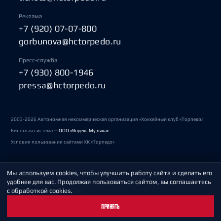
Реклама
+7 (920) 07-07-800
gorbunova@hctorpedo.ru
Пресс-служба
+7 (930) 800-1946
pressa@hctorpedo.ru
2003-2026 Автономная некоммерческая организация «Хоккейный клуб «Торпедо»
Билетная система —
ООО «Яндекс Музыка»
Условия пользования сайтами ХК «Торпедо»
Мы используем cookies, чтобы улучшить работу сайта и сделать его
Политика обработки персональных данных
удобнее для вас. Продолжая пользоваться сайтом, вы соглашаетесь
с обработкой cookies.
Пользовательское соглашение
ПРИНЯТЬ
Охрана труда