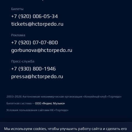
Билеты
+7 (920) 006-05-34
tickets@hctorpedo.ru
Реклама
+7 (920) 07-07-800
gorbunova@hctorpedo.ru
Пресс-служба
+7 (930) 800-1946
pressa@hctorpedo.ru
2003-2026 Автономная некоммерческая организация «Хоккейный клуб «Торпедо»
Билетная система —
ООО «Яндекс Музыка»
Условия пользования сайтами ХК «Торпедо»
Мы используем cookies, чтобы улучшить работу сайта и сделать его
Политика обработки персональных данных