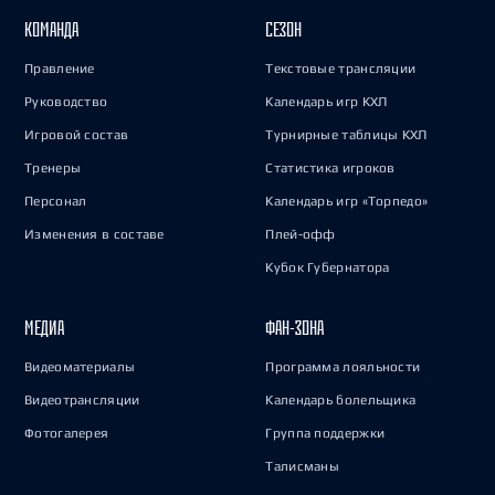
КОМАНДА
СЕЗОН
Правление
Текстовые трансляции
Руководство
Календарь игр КХЛ
Игровой состав
Турнирные таблицы КХЛ
Тренеры
Статистика игроков
Персонал
Календарь игр «Торпедо»
Изменения в составе
Плей-офф
Кубок Губернатора
МЕДИА
ФАН-ЗОНА
Видеоматериалы
Программа лояльности
Видеотрансляции
Календарь болельщика
Фотогалерея
Группа поддержки
Талисманы