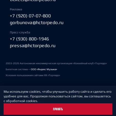
Реклама
+7 (920) 07-07-800
gorbunova@hctorpedo.ru
Пресс-служба
+7 (930) 800-1946
pressa@hctorpedo.ru
2003-2026 Автономная некоммерческая организация «Хоккейный клуб «Торпедо»
Билетная система —
ООО «Яндекс Музыка»
Условия пользования сайтами ХК «Торпедо»
Мы используем cookies, чтобы улучшить работу сайта и сделать его
Политика обработки персональных данных
удобнее для вас. Продолжая пользоваться сайтом, вы соглашаетесь
с обработкой cookies.
Пользовательское соглашение
ПРИНЯТЬ
Охрана труда