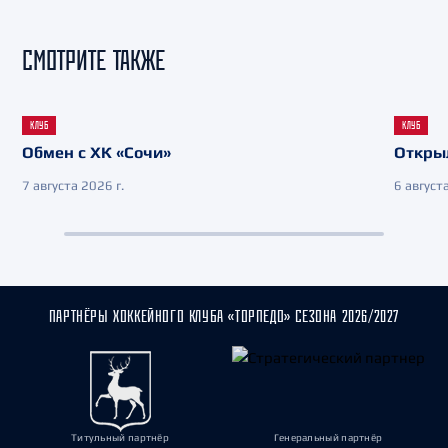
СМОТРИТЕ ТАКЖЕ
КЛУБ
КЛУБ
Обмен с ХК «Сочи»
Откры
7 августа 2026 г.
6 августа
ПАРТНЁРЫ ХОККЕЙНОГО КЛУБА «ТОРПЕДО» СЕЗОНА 2026/2027
Титульный партнёр
Генеральный партнёр