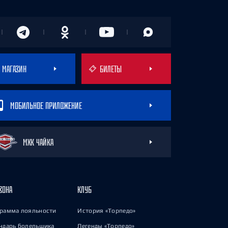
МАГАЗИН
БИЛЕТЫ
МОБИЛЬНОЕ ПРИЛОЖЕНИЕ
МХК ЧАЙКА
ЗОНА
КЛУБ
рамма лояльности
История «Торпедо»
ндарь болельщика
Легенды «Торпедо»