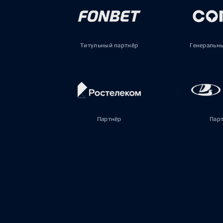
Титульный партнёр
Генеральн
Партнёр
Пар