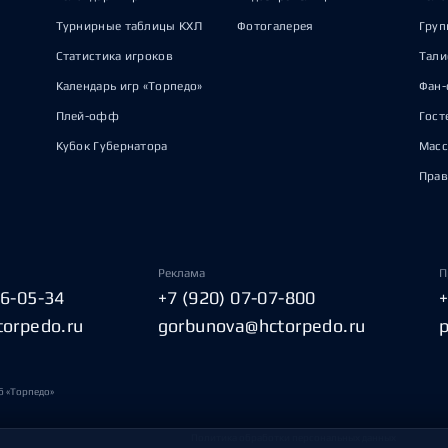
Турнирные таблицы КХЛ
Фотогалерея
Груп
Статистика игроков
Тал
Календарь игр «Торпедо»
Фан-
Плей-офф
Гост
Кубок Губернатора
Масс
Прав
Реклама
П
06-05-34
+7 (920) 07-07-800
torpedo.ru
gorbunova@hctorpedo.ru
б «Торпедо»
Политика обработки персональных данных