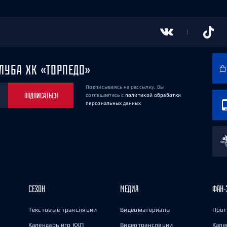
ЛУБА ХК «ТОРПЕДО»
Подписываясь на рассылку, Вы
ПОДПИСАТЬСЯ
соглашаетесь
с
политикой обработки
персональных данных
СЕЗОН
МЕДИА
ФАН-
Текстовые трансляции
Видеоматериалы
Прог
Календарь игр КХЛ
Видеотрансляции
Кале