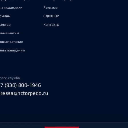
па поддержки
Реклама
исманы
СДЮШОР
сектор
Контакты
евые матчи
овые катания
ила поведения
ресс-служба
+7 (930) 800-1946
pressa@hctorpedo.ru
Пользовательское соглашение
Охрана труда