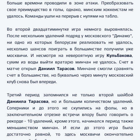
больше времени проводили в зоне атаки. Преобразовать
свое преимущество в голы, однако, минским хоккеистам не
удалось. Команды ушли на перерыв с нулями на табло.
Во второй двадцатиминутке игра немного выровнялась.
После нескольких удалений подряд у московского "Динамо",
ни одно из которых белорусам реализовать не удалось,
несколько шансов поиграть в большинстве получили уже
москвичи. И несмотря на невероятную игру
Кульбакова
,
сухим из воды выйти вратарю минчан не удалось. Счет в
матче открыл
Даниил Тарасов
. Минчане смогли сравнять
счет в большинстве, но буквально через минуту московский
клуб снова был впереди.
Третий период запомнился не только второй шайбой
Даниила Тарасова
, но и большим количеством удалений.
Соперники и до этого не скупились на фолы, но в
заключительном отрезке встречи впору было говорить о
рекорде - 10 удалений, кроме этого, начинался период также
меньшинством минчан. И если до этого игра была
достаточно равной, то здесь москвичи окончательно