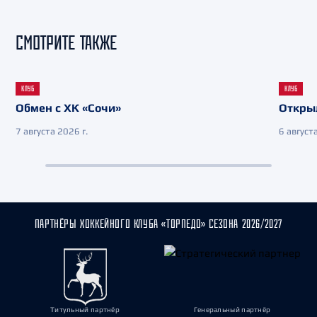
СМОТРИТЕ ТАКЖЕ
КЛУБ
КЛУБ
Обмен с ХК «Сочи»
Откры
7 августа 2026 г.
6 августа
ПАРТНЁРЫ ХОККЕЙНОГО КЛУБА «ТОРПЕДО» СЕЗОНА 2026/2027
Титульный партнёр
Генеральный партнёр