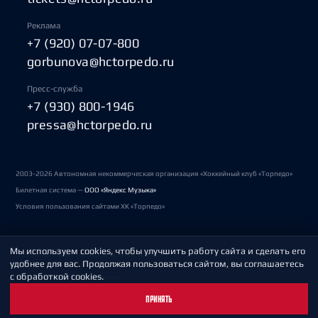
Реклама
+7 (920) 07-07-800
gorbunova@hctorpedo.ru
Пресс-служба
+7 (930) 800-1946
pressa@hctorpedo.ru
2003-2026 Автономная некоммерческая организация «Хоккейный клуб «Торпедо»
Билетная система —
ООО «Яндекс Музыка»
Условия пользования сайтами ХК «Торпедо»
Мы используем cookies, чтобы улучшить работу сайта и сделать его
Политика обработки персональных данных
удобнее для вас. Продолжая пользоваться сайтом, вы соглашаетесь
с обработкой cookies.
Пользовательское соглашение
ПРИНЯТЬ
Охрана труда