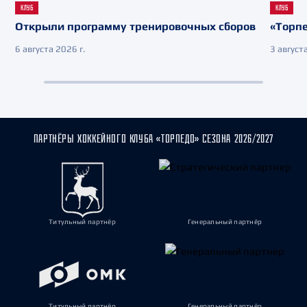
КЛУБ
КЛУБ
Открыли программу тренировочных сборов
«Торпе
6 августа 2026 г.
3 августа
ПАРТНЁРЫ ХОККЕЙНОГО КЛУБА «ТОРПЕДО» СЕЗОНА 2026/2027
Титульный партнёр
Генеральный партнёр
Титульный партнёр
Генеральный партнёр