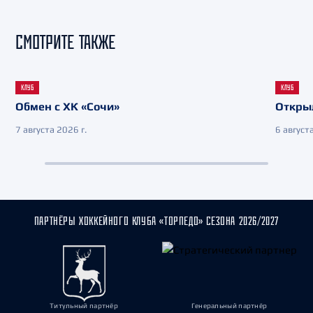
СМОТРИТЕ ТАКЖЕ
КЛУБ
КЛУБ
Обмен с ХК «Сочи»
Откры
7 августа 2026 г.
6 августа
ПАРТНЁРЫ ХОККЕЙНОГО КЛУБА «ТОРПЕДО» СЕЗОНА 2026/2027
Титульный партнёр
Генеральный партнёр