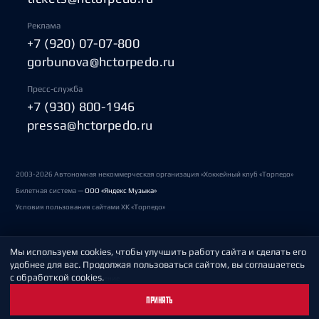
Реклама
+7 (920) 07-07-800
gorbunova@hctorpedo.ru
Пресс-служба
+7 (930) 800-1946
pressa@hctorpedo.ru
2003-2026 Автономная некоммерческая организация «Хоккейный клуб «Торпедо»
Билетная система —
ООО «Яндекс Музыка»
Условия пользования сайтами ХК «Торпедо»
Мы используем cookies, чтобы улучшить работу сайта и сделать его
Политика обработки персональных данных
удобнее для вас. Продолжая пользоваться сайтом, вы соглашаетесь
с обработкой cookies.
Пользовательское соглашение
ПРИНЯТЬ
Охрана труда