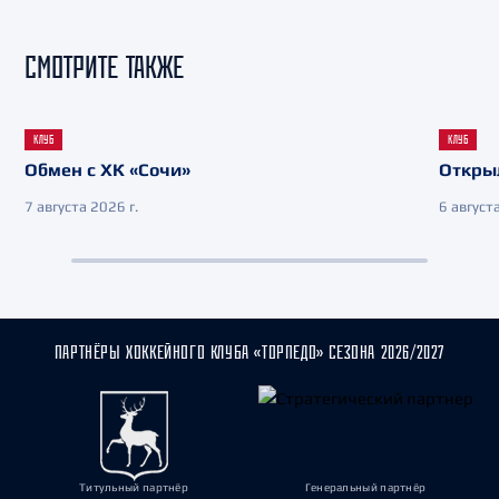
СМОТРИТЕ ТАКЖЕ
КЛУБ
КЛУБ
Обмен с ХК «Сочи»
Откры
7 августа 2026 г.
6 августа
ПАРТНЁРЫ ХОККЕЙНОГО КЛУБА «ТОРПЕДО» СЕЗОНА 2026/2027
Титульный партнёр
Генеральный партнёр