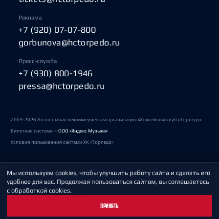
Реклама
+7 (920) 07-07-800
gorbunova@hctorpedo.ru
Пресс-служба
+7 (930) 800-1946
pressa@hctorpedo.ru
2003-2026 Автономная некоммерческая организация «Хоккейный клуб «Торпедо»
Билетная система —
ООО «Яндекс Музыка»
Условия пользования сайтами ХК «Торпедо»
Мы используем cookies, чтобы улучшить работу сайта и сделать его
Политика обработки персональных данных
удобнее для вас. Продолжая пользоваться сайтом, вы соглашаетесь
с обработкой cookies.
Пользовательское соглашение
ПРИНЯТЬ
Охрана труда