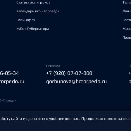
Статистика игроков
Тал
Календарь игр «Торпедо»
Фан-
Плей-офф
Гост
Кубок Губернатора
Масс
Прав
Реклама
П
06-05-34
+7 (920) 07-07-800
torpedo.ru
gorbunova@hctorpedo.ru
б «Торпедо»
Политика обработки персональных данных
аботу сайта и сделать его удобнее для вас. Продолжая пользоваться