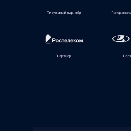
Титульный партнёр
Генеральн
Партнёр
Пар