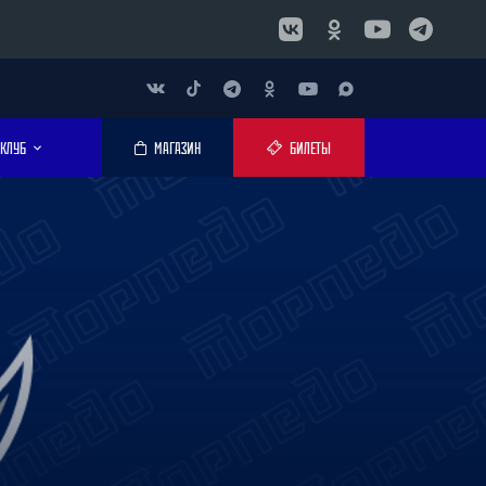
КЛУБ
МАГАЗИН
БИЛЕТЫ