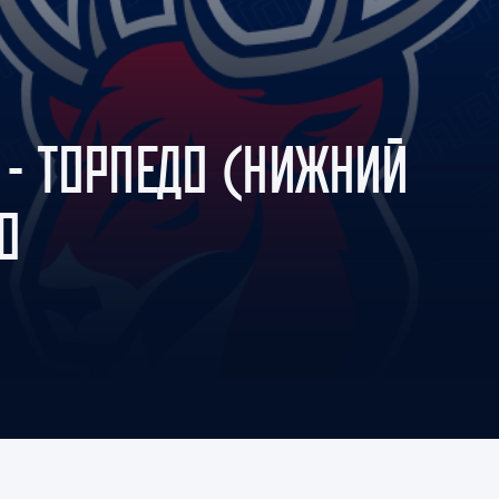
Амур
Барыс
Салават Юлаев
Сибирь
 - ТОРПЕДО (НИЖНИЙ
О