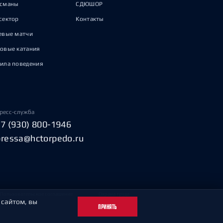
исманы
СДЮШОР
сектор
Контакты
евые матчи
овые катания
ила поведения
ресс-служба
+7 (930) 800-1946
pressa@hctorpedo.ru
Пользовательское соглашение
Охрана труда
 сайтом, вы
ПРИНЯТЬ