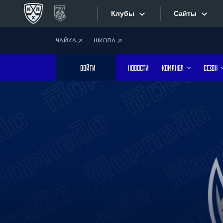
Клубы
Сайты
ЧАЙКА
ШКОЛА
Конференция «Запад»
Сайты
ВОЙТИ
НОВОСТИ
КОМАНДА
СЕЗОН
Дивизион Боброва
Лада
Видеотран
СКА
Хайлайты
Спартак
Торпедо
Текстовые
ХК Сочи
Интернет-
Дивизион Тарасова
Фотобанк
Динамо Мн
Динамо М
Приложе