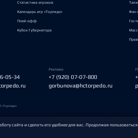
Статистика игроков
Тал
Календарь игр «Торпедо»
Фан-
Плей-офф
Гост
Кубок Губернатора
Масс
Прав
Реклама
П
06-05-34
+7 (920) 07-07-800
torpedo.ru
gorbunova@hctorpedo.ru
б «Торпедо»
Политика обработки персональных данных
аботу сайта и сделать его удобнее для вас. Продолжая пользоваться