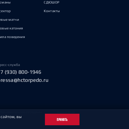
исманы
СДЮШОР
сектор
Контакты
евые матчи
овые катания
ила поведения
ресс-служба
+7 (930) 800-1946
pressa@hctorpedo.ru
Пользовательское соглашение
Охрана труда
 сайтом, вы
ПРИНЯТЬ