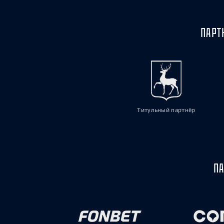
ПАРТ
Титульный партнёр
ПА