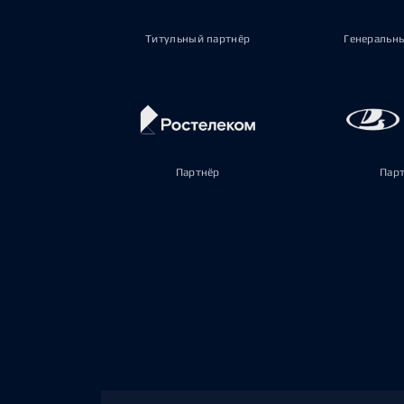
Титульный партнёр
Генеральн
Партнёр
Пар