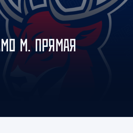
Амур
Барыс
Салават Юлаев
Сибирь
АМО М. ПРЯМАЯ