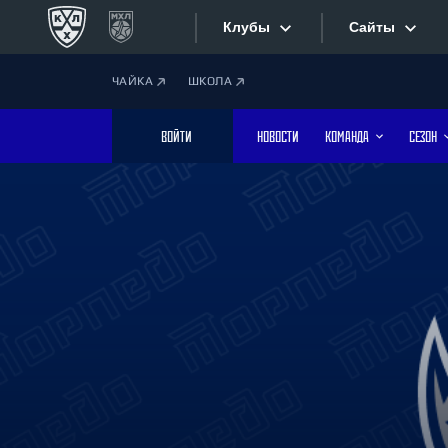
Клубы
Сайты
ЧАЙКА
ШКОЛА
Конференция «Запад»
Сайты
ВОЙТИ
НОВОСТИ
КОМАНДА
СЕЗОН
Дивизион Боброва
Лада
Видеотран
СКА
Хайлайты
Спартак
Торпедо
Текстовые
ХК Сочи
Интернет-
Дивизион Тарасова
Фотобанк
Динамо Мн
Динамо М
Приложе