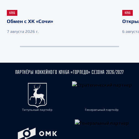
КЛУБ
КЛУБ
Обмен с ХК «Сочи»
Откры
7 августа 2026 г.
6 августа
ПАРТНЁРЫ ХОККЕЙНОГО КЛУБА «ТОРПЕДО» СЕЗОНА 2026/2027
Титульный партнёр
Генеральный партнёр