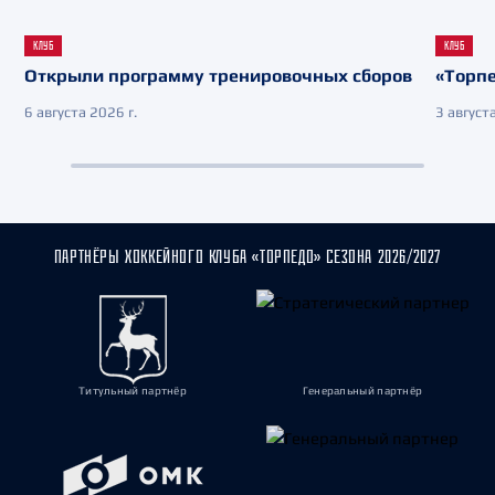
КЛУБ
КЛУБ
Открыли программу тренировочных сборов
«Торпе
6 августа 2026 г.
3 августа
ПАРТНЁРЫ ХОККЕЙНОГО КЛУБА «ТОРПЕДО» СЕЗОНА 2026/2027
Титульный партнёр
Генеральный партнёр