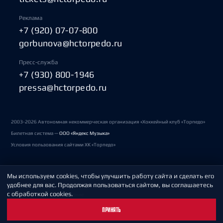
Реклама
+7 (920) 07-07-800
gorbunova@hctorpedo.ru
Пресс-служба
+7 (930) 800-1946
pressa@hctorpedo.ru
2003-2026 Автономная некоммерческая организация «Хоккейный клуб «Торпедо»
Билетная система —
ООО «Яндекс Музыка»
Условия пользования сайтами ХК «Торпедо»
Мы используем cookies, чтобы улучшить работу сайта и сделать его
Политика обработки персональных данных
удобнее для вас. Продолжая пользоваться сайтом, вы соглашаетесь
с обработкой cookies.
Пользовательское соглашение
ПРИНЯТЬ
Охрана труда