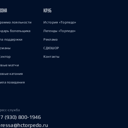
ЗОНА
КЛУБ
рамма лояльности
История «Торпедо»
ндарь болельщика
Легенды «Торпедо»
па поддержки
Реклама
исманы
СДЮШОР
сектор
Контакты
евые матчи
овые катания
ила поведения
ресс-служба
+7 (930) 800-1946
pressa@hctorpedo.ru