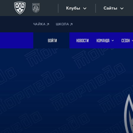
Клубы
Сайты
ЧАЙКА
ШКОЛА
Конференция «Запад»
Сайты
ВОЙТИ
НОВОСТИ
КОМАНДА
СЕЗОН
Дивизион Боброва
Лада
Видеотран
СКА
Хайлайты
Спартак
Торпедо
Текстовые
ХК Сочи
Интернет-
Дивизион Тарасова
Фотобанк
Динамо Мн
Динамо М
Приложе