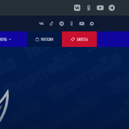
КЛУБ
МАГАЗИН
БИЛЕТЫ