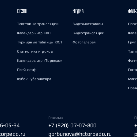
СЕЗОН
МЕДИА
ФАН-
Текстовые трансляции
Видеоматериалы
Прог
Календарь игр КХЛ
Видеотрансляции
Кале
Турнирные таблицы КХЛ
Фотогалерея
Груп
Статистика игроков
Тал
Календарь игр «Торпедо»
Фан-
Плей-офф
Гост
Кубок Губернатора
Масс
Прав
Реклама
П
06-05-34
+7 (920) 07-07-800
torpedo.ru
gorbunova@hctorpedo.ru