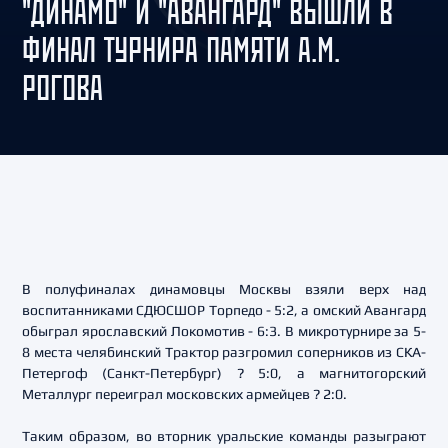
"ДИНАМО" И "АВАНГАРД" ВЫШЛИ В
ФИНАЛ ТУРНИРА ПАМЯТИ А.М.
РОГОВА
В полуфиналах динамовцы Москвы взяли верх над
воспитанниками СДЮСШОР Торпедо - 5:2, а омский Авангард
обыграл ярославский Локомотив - 6:3. В микротурнире за 5-
8 места челябинский Трактор разгромил соперников из СКА-
Петергоф (Санкт-Петербург) ? 5:0, а магнитогорский
Металлург переиграл московских армейцев ? 2:0.
Таким образом, во вторник уральские команды разыграют