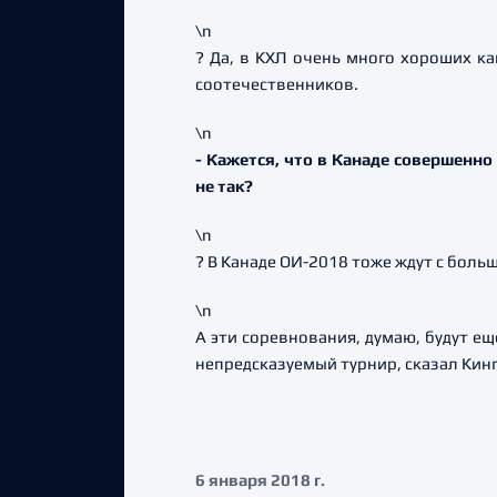
\n
? Да, в КХЛ очень много хороших к
соотечественников.
\n
- Кажется, что в Канаде совершенн
не так?
\n
? В Канаде ОИ-2018 тоже ждут с боль
\n
А эти соревнования, думаю, будут ещ
непредсказуемый турнир, сказал Кинг
6 января 2018 г.