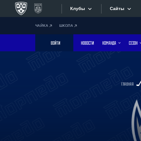
Клубы
Сайты
ЧАЙКА
ШКОЛА
Конференция «Запад»
Сайты
ВОЙТИ
НОВОСТИ
КОМАНДА
СЕЗОН
Дивизион Боброва
Лада
Видеотран
СКА
Хайлайты
Спартак
ГЛАВНАЯ
Торпедо
Текстовые
ХК Сочи
Интернет-
Дивизион Тарасова
Фотобанк
Динамо Мн
Динамо М
Приложе