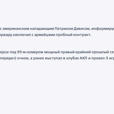
 с американским нападающим Патриком Дэвисом, информируе
орвард заключил с армейцами пробный контракт.
ерси под 99-м номером мощный правый крайний прошлый се
9 передач) очков, а ранее выступал в клубах АХЛ и провел 9 и