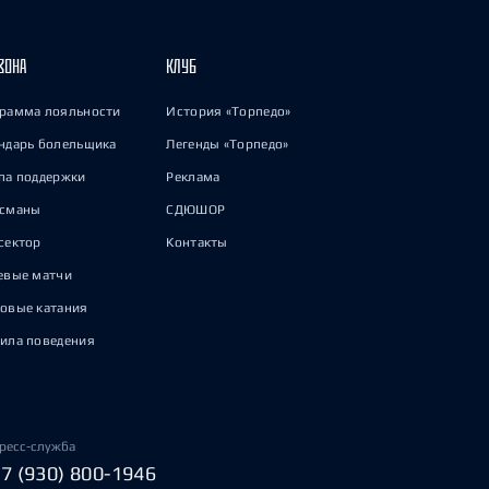
ЗОНА
КЛУБ
рамма лояльности
История «Торпедо»
ндарь болельщика
Легенды «Торпедо»
па поддержки
Реклама
исманы
СДЮШОР
сектор
Контакты
евые матчи
овые катания
ила поведения
ресс-служба
+7 (930) 800-1946