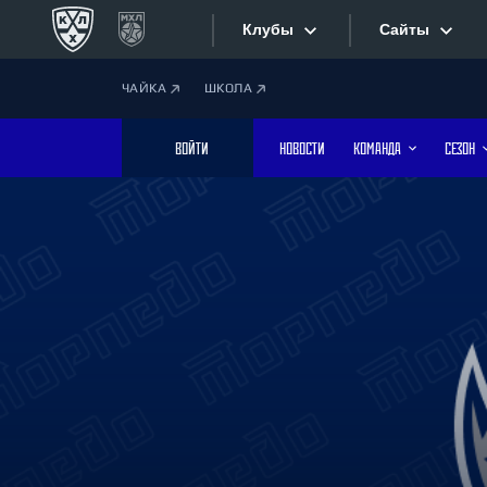
Клубы
Сайты
ЧАЙКА
ШКОЛА
Конференция «Запад»
Сайты
ВОЙТИ
НОВОСТИ
КОМАНДА
СЕЗОН
Дивизион Боброва
Лада
Видеотран
СКА
Хайлайты
Спартак
Торпедо
Текстовые
ХК Сочи
Интернет-
Дивизион Тарасова
Фотобанк
Динамо Мн
Динамо М
Приложе