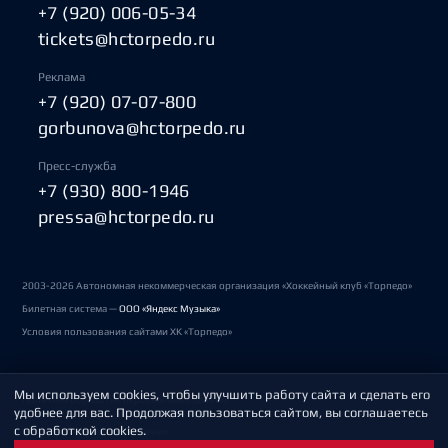
+7 (920) 006-05-34
tickets@hctorpedo.ru
Реклама
+7 (920) 07-07-800
gorbunova@hctorpedo.ru
Пресс-служба
+7 (930) 800-1946
pressa@hctorpedo.ru
2003-2026 Автономная некоммерческая организация «Хоккейный клуб «Торпедо»
Билетная система —
ООО «Яндекс Музыка»
Условия пользования сайтами ХК «Торпедо»
Мы используем cookies, чтобы улучшить работу сайта и сделать его
Политика обработки персональных данных
удобнее для вас. Продолжая пользоваться сайтом, вы соглашаетесь
с обработкой cookies.
Пользовательское соглашение