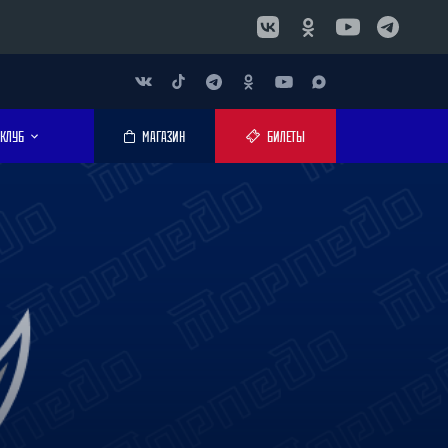
КЛУБ
МАГАЗИН
БИЛЕТЫ