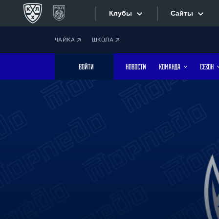
Клубы
Сайты
ЧАЙКА
ШКОЛА
Конференция «Запад»
Сайты
ВОЙТИ
НОВОСТИ
КОМАНДА
СЕЗОН
Дивизион Боброва
Лада
Видеотран
СКА
Хайлайты
Спартак
Торпедо
Текстовые
ХК Сочи
Интернет-
Дивизион Тарасова
Фотобанк
Динамо Мн
Динамо М
Приложе