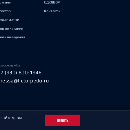
исманы
СДЮШОР
сектор
Контакты
евые матчи
овые катания
ила поведения
ресс-служба
+7 (930) 800-1946
pressa@hctorpedo.ru
Пользовательское соглашение
Охрана труда
 сайтом, вы
ПРИНЯТЬ