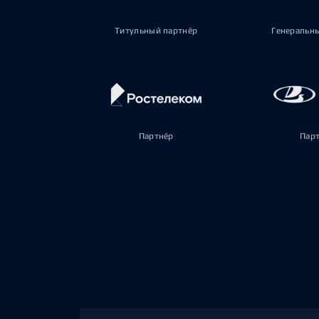
Титульный партнёр
Генеральн
Партнёр
Пар