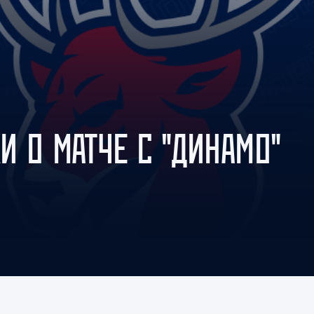
Амур
Барыс
Салават Юлаев
Сибирь
И О МАТЧЕ С "ДИНАМО"