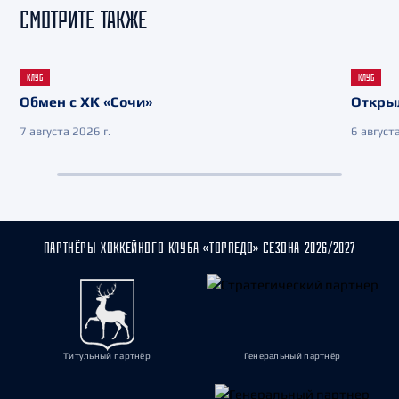
СМОТРИТЕ ТАКЖЕ
КЛУБ
КЛУБ
Обмен с ХК «Сочи»
Откры
7 августа 2026 г.
6 августа
ПАРТНЁРЫ ХОККЕЙНОГО КЛУБА «ТОРПЕДО» СЕЗОНА 2026/2027
Титульный партнёр
Генеральный партнёр