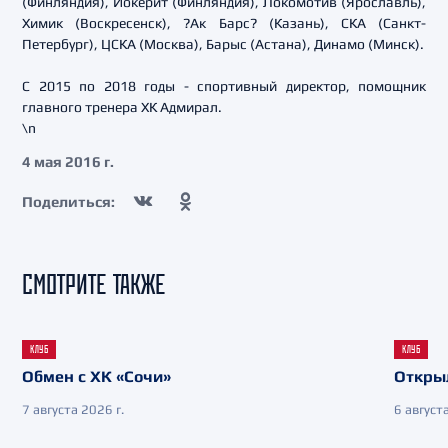
(Финляндия), Йокерит (Финляндия), Локомотив (Ярославль),
Химик (Воскресенск), ?Ак Барс? (Казань), СКА (Санкт-
Петербург), ЦСКА (Москва), Барыс (Астана), Динамо (Минск).
С 2015 по 2018 годы - спортивный директор, помощник
главного тренера ХК Адмирал.
\n
4 мая 2016 г.
Поделиться:
СМОТРИТЕ ТАКЖЕ
КЛУБ
КЛУБ
Обмен с ХК «Сочи»
Откры
7 августа 2026 г.
6 августа