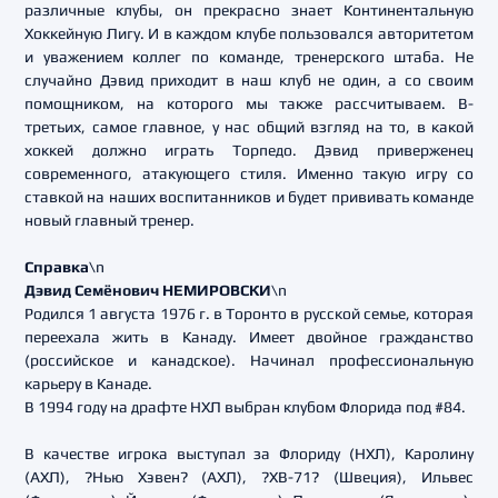
различные клубы, он прекрасно знает Континентальную
Хоккейную Лигу. И в каждом клубе пользовался авторитетом
и уважением коллег по команде, тренерского штаба. Не
случайно Дэвид приходит в наш клуб не один, а со своим
помощником, на которого мы также рассчитываем. В-
третьих, самое главное, у нас общий взгляд на то, в какой
хоккей должно играть Торпедо. Дэвид приверженец
современного, атакующего стиля. Именно такую игру со
ставкой на наших воспитанников и будет прививать команде
новый главный тренер.
Справка
\n
Дэвид Семёнович НЕМИРОВСКИ
\n
Родился 1 августа 1976 г. в Торонто в русской семье, которая
переехала жить в Канаду. Имеет двойное гражданство
(российское и канадское). Начинал профессиональную
карьеру в Канаде.
В 1994 году на драфте НХЛ выбран клубом Флорида под #84.
В качестве игрока выступал за Флориду (НХЛ), Каролину
(АХЛ), ?Нью Хэвен? (АХЛ), ?ХВ-71? (Швеция), Ильвес