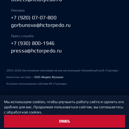
Реклама
+7 (920) 07-07-800
gorbunova@hctorpedo.ru
Пресс-служба
+7 (930) 800-1946
pressa@hctorpedo.ru
2003-2026 Автономная некоммерческая организация «Хоккейный клуб «Торпедо»
Билетная система —
ООО «Яндекс Музыка»
Условия пользования сайтами ХК «Торпедо»
Мы используем cookies, чтобы улучшить работу сайта и сделать его
Политика обработки персональных данных
удобнее для вас. Продолжая пользоваться сайтом, вы соглашаетесь
с обработкой cookies.
Пользовательское соглашение
ПРИНЯТЬ
Охрана труда