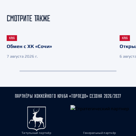
СМОТРИТЕ ТАКЖЕ
КЛУБ
КЛУБ
Обмен с ХК «Сочи»
Откры
7 августа 2026 г.
6 августа
ПАРТНЁРЫ ХОККЕЙНОГО КЛУБА «ТОРПЕДО» СЕЗОНА 2026/2027
Титульный партнёр
Генеральный партнёр