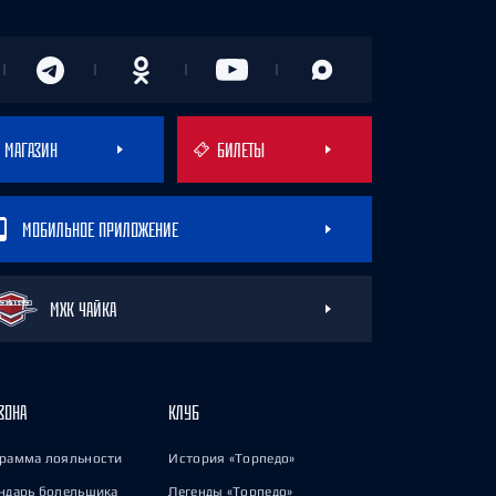
МАГАЗИН
БИЛЕТЫ
МОБИЛЬНОЕ ПРИЛОЖЕНИЕ
МХК ЧАЙКА
ЗОНА
КЛУБ
рамма лояльности
История «Торпедо»
ндарь болельщика
Легенды «Торпедо»