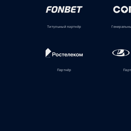
Титульный партнёр
Генеральн
Партнёр
Пар