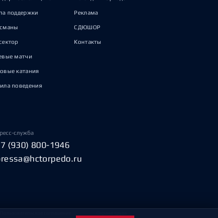
па поддержки
Реклама
исманы
СДЮШОР
сектор
Контакты
евые матчи
овые катания
ила поведения
ресс-служба
+7 (930) 800-1946
pressa@hctorpedo.ru
Пользовательское соглашение
Охрана труда