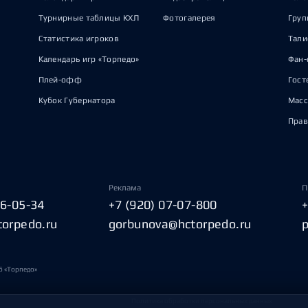
Турнирные таблицы КХЛ
Фотогалерея
Груп
Статистика игроков
Тал
Календарь игр «Торпедо»
Фан-
Плей-офф
Гост
Кубок Губернатора
Масс
Прав
Реклама
П
06-05-34
+7 (920) 07-07-800
torpedo.ru
gorbunova@hctorpedo.ru
б «Торпедо»
Политика обработки персональных данных