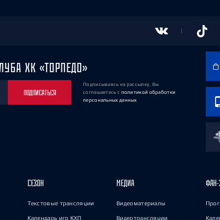
ЛУБА ХК «ТОРПЕДО»
Подписываясь на рассылку, Вы
ПОДПИСАТЬСЯ
соглашаетесь
с
политикой обработки
персональных данных
СЕЗОН
МЕДИА
ФАН-
Текстовые трансляции
Видеоматериалы
Прог
Календарь игр КХЛ
Видеотрансляции
Кале