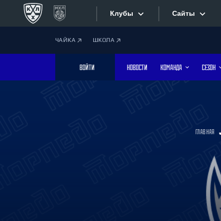
Клубы
Сайты
ЧАЙКА
ШКОЛА
Конференция «Запад»
Сайты
ВОЙТИ
НОВОСТИ
КОМАНДА
СЕЗОН
Дивизион Боброва
Лада
Видеотран
СКА
Хайлайты
Спартак
ГЛАВНАЯ
Торпедо
Текстовые
ХК Сочи
Интернет-
Дивизион Тарасова
Фотобанк
Динамо Мн
Динамо М
Приложе