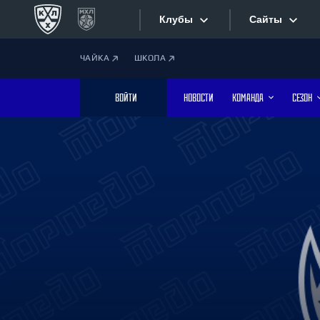
Клубы
Сайты
ЧАЙКА
ШКОЛА
Конференция «Запад»
Сайты
ВОЙТИ
НОВОСТИ
КОМАНДА
СЕЗОН
Дивизион Боброва
Лада
Видеотран
СКА
Хайлайты
Спартак
Торпедо
Текстовые
ХК Сочи
Интернет-
Дивизион Тарасова
Фотобанк
Динамо Мн
Динамо М
Приложе