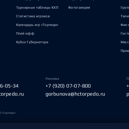
Турнирные таблицы КХЛ
Фотогалерея
Груп
Статистика игроков
Тал
Календарь игр «Торпедо»
Фан-
Плей-офф
Гост
Кубок Губернатора
Масс
Прав
Реклама
П
06-05-34
+7 (920) 07-07-800
torpedo.ru
gorbunova@hctorpedo.ru
б «Торпедо»
Политика обработки персональных данных