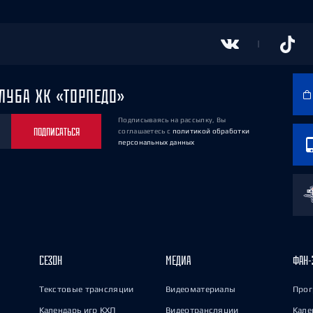
ЛУБА ХК «ТОРПЕДО»
Подписываясь на рассылку, Вы
ПОДПИСАТЬСЯ
соглашаетесь
с
политикой обработки
персональных данных
СЕЗОН
МЕДИА
ФАН-
Текстовые трансляции
Видеоматериалы
Прог
Календарь игр КХЛ
Видеотрансляции
Кале