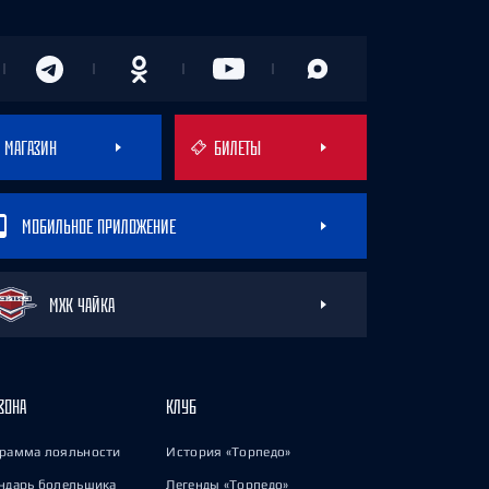
МАГАЗИН
БИЛЕТЫ
МОБИЛЬНОЕ ПРИЛОЖЕНИЕ
МХК ЧАЙКА
ЗОНА
КЛУБ
рамма лояльности
История «Торпедо»
ндарь болельщика
Легенды «Торпедо»