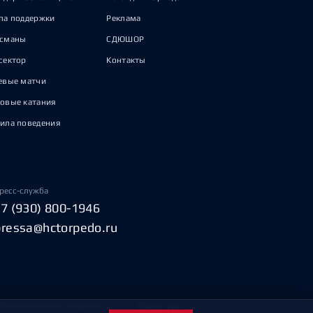
па поддержки
Реклама
исманы
СДЮШОР
сектор
Контакты
евые матчи
овые катания
ила поведения
ресс-служба
+7 (930) 800-1946
pressa@hctorpedo.ru
Пользовательское соглашение
Охрана труда