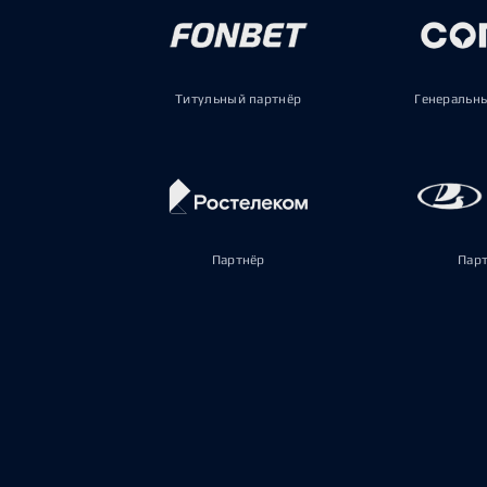
Титульный партнёр
Генеральн
Партнёр
Пар