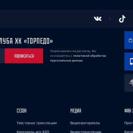
ЛУБА ХК «ТОРПЕДО»
Подписываясь на рассылку, Вы
ПОДПИСАТЬСЯ
соглашаетесь
с
политикой обработки
персональных данных
СЕЗОН
МЕДИА
ФАН-
Текстовые трансляции
Видеоматериалы
Прог
Календарь игр КХЛ
Видеотрансляции
Кале