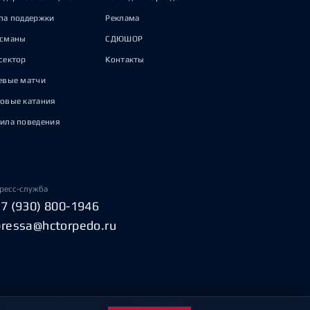
па поддержки
Реклама
исманы
СДЮШОР
сектор
Контакты
евые матчи
овые катания
ила поведения
ресс-служба
+7 (930) 800-1946
pressa@hctorpedo.ru
Пользовательское соглашение
Охрана труда