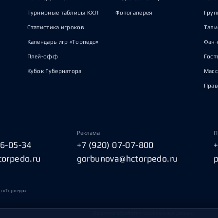
Турнирные таблицы КХЛ
Фотогалерея
Груп
Статистика игроков
Тал
Календарь игр «Торпедо»
Фан-
Плей-офф
Гост
Кубок Губернатора
Масс
Прав
Реклама
П
06-05-34
+7 (920) 07-07-800
torpedo.ru
gorbunova@hctorpedo.ru
б «Торпедо»
Политика обработки персональных данных