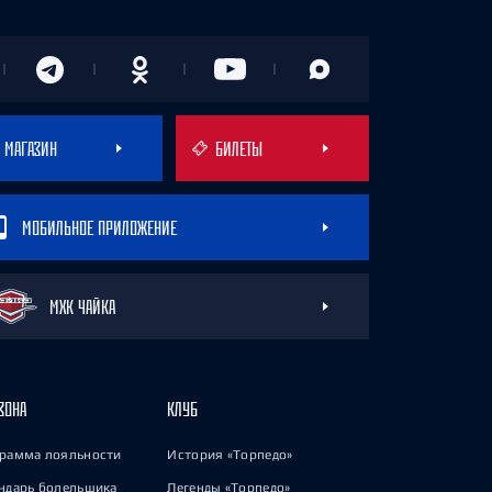
МАГАЗИН
БИЛЕТЫ
МОБИЛЬНОЕ ПРИЛОЖЕНИЕ
МХК ЧАЙКА
ЗОНА
КЛУБ
рамма лояльности
История «Торпедо»
ндарь болельщика
Легенды «Торпедо»