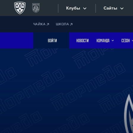
Клубы
Сайты
ЧАЙКА
ШКОЛА
Конференция «Запад»
Сайты
ВОЙТИ
НОВОСТИ
КОМАНДА
СЕЗОН
Дивизион Боброва
Лада
Видеотран
СКА
Хайлайты
Спартак
Торпедо
Текстовые
ХК Сочи
Интернет-
Дивизион Тарасова
Фотобанк
Динамо Мн
Динамо М
Приложе