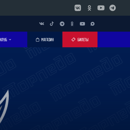
КЛУБ
МАГАЗИН
БИЛЕТЫ