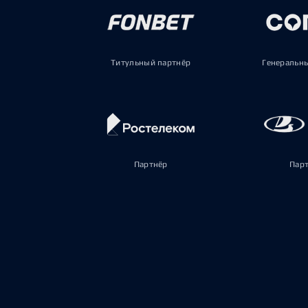
Титульный партнёр
Генеральн
Партнёр
Пар