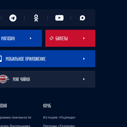
МАГАЗИН
БИЛЕТЫ
МОБИЛЬНОЕ ПРИЛОЖЕНИЕ
МХК ЧАЙКА
ЗОНА
КЛУБ
рамма лояльности
История «Торпедо»
ндарь болельщика
Легенды «Торпедо»