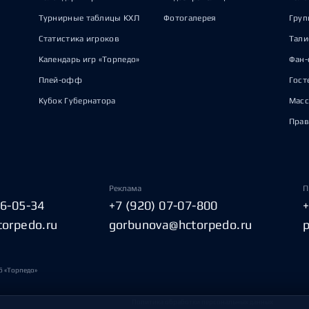
Турнирные таблицы КХЛ
Фотогалерея
Груп
Статистика игроков
Тал
Календарь игр «Торпедо»
Фан-
Плей-офф
Гост
Кубок Губернатора
Масс
Прав
Реклама
П
06-05-34
+7 (920) 07-07-800
torpedo.ru
gorbunova@hctorpedo.ru
б «Торпедо»
Политика обработки персональных данных