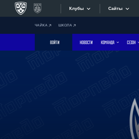
Клубы
Сайты
ЧАЙКА
ШКОЛА
Конференция «Запад»
Сайты
ВОЙТИ
НОВОСТИ
КОМАНДА
СЕЗОН
Дивизион Боброва
Лада
Видеотран
СКА
Хайлайты
Спартак
Торпедо
Текстовые
ХК Сочи
Интернет-
Дивизион Тарасова
Фотобанк
Динамо Мн
Динамо М
Приложе