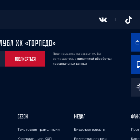
ЛУБА ХК «ТОРПЕДО»
Подписываясь на рассылку, Вы
ПОДПИСАТЬСЯ
соглашаетесь
с
политикой обработки
персональных данных
СЕЗОН
МЕДИА
ФАН-
Текстовые трансляции
Видеоматериалы
Прог
Календарь игр КХЛ
Видеотрансляции
Кале