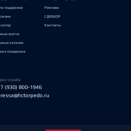
па поддержки
Реклама
исманы
СДЮШОР
сектор
Контакты
евые матчи
овые катания
ила поведения
ресс-служба
+7 (930) 800-1946
pressa@hctorpedo.ru
Пользовательское соглашение
Охрана труда