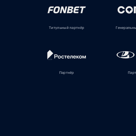
Титульный партнёр
Генеральн
Партнёр
Пар