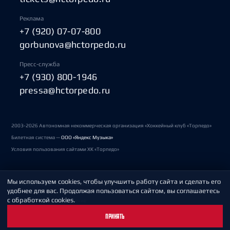
Реклама
+7 (920) 07-07-800
gorbunova@hctorpedo.ru
Пресс-служба
+7 (930) 800-1946
pressa@hctorpedo.ru
2003-2026 Автономная некоммерческая организация «Хоккейный клуб «Торпедо»
Билетная система —
ООО «Яндекс Музыка»
Условия пользования сайтами ХК «Торпедо»
Мы используем cookies, чтобы улучшить работу сайта и сделать его
Политика обработки персональных данных
удобнее для вас. Продолжая пользоваться сайтом, вы соглашаетесь
с обработкой cookies.
Пользовательское соглашение
ПРИНЯТЬ
Охрана труда