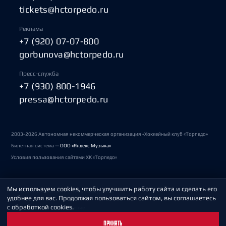
tickets@hctorpedo.ru
Реклама
+7 (920) 07-07-800
gorbunova@hctorpedo.ru
Пресс-служба
+7 (930) 800-1946
pressa@hctorpedo.ru
2003-2026 Автономная некоммерческая организация «Хоккейный клуб «Торпедо»
Билетная система —
ООО «Яндекс Музыка»
Условия пользования сайтами ХК «Торпедо»
Мы используем cookies, чтобы улучшить работу сайта и сделать его
Политика обработки персональных данных
удобнее для вас. Продолжая пользоваться сайтом, вы соглашаетесь
с обработкой cookies.
Пользовательское соглашение
ПРИНЯТЬ
Охрана труда