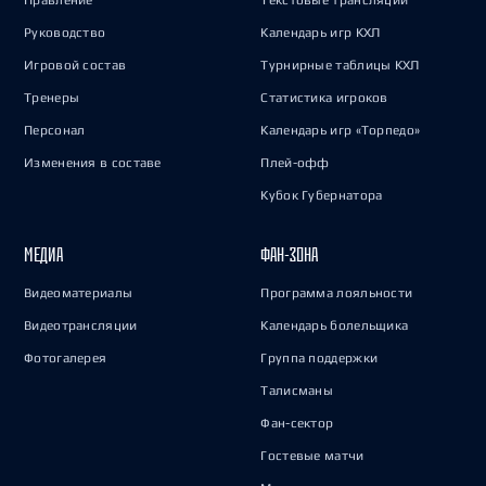
Правление
Текстовые трансляции
Руководство
Календарь игр КХЛ
Игровой состав
Турнирные таблицы КХЛ
Тренеры
Статистика игроков
Персонал
Календарь игр «Торпедо»
Изменения в составе
Плей-офф
Кубок Губернатора
МЕДИА
ФАН-ЗОНА
Видеоматериалы
Программа лояльности
Видеотрансляции
Календарь болельщика
Фотогалерея
Группа поддержки
Талисманы
Фан-сектор
Гостевые матчи