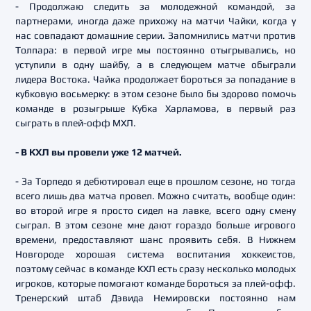
- Продолжаю следить за молодежной командой, за
партнерами, иногда даже прихожу на матчи Чайки, когда у
нас совпадают домашние серии. Запомнились матчи против
Толпара: в первой игре мы постоянно отыгрывались, но
уступили в одну шайбу, а в следующем матче обыграли
лидера Востока. Чайка продолжает бороться за попадание в
кубковую восьмерку: в этом сезоне было бы здорово помочь
команде в розыгрыше Кубка Харламова, в первый раз
сыграть в плей-офф МХЛ.
- В КХЛ вы провели уже 12 матчей.
- За Торпедо я дебютировал еще в прошлом сезоне, но тогда
всего лишь два матча провел. Можно считать, вообще один:
во второй игре я просто сидел на лавке, всего одну смену
сыграл. В этом сезоне мне дают гораздо больше игрового
времени, предоставляют шанс проявить себя. В Нижнем
Новгороде хорошая система воспитания хоккеистов,
поэтому сейчас в команде КХЛ есть сразу несколько молодых
игроков, которые помогают команде бороться за плей-офф.
Тренерский штаб Дэвида Немировски постоянно нам