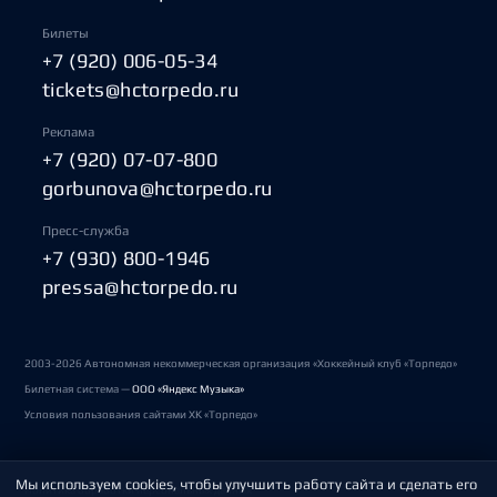
Билеты
+7 (920) 006-05-34
tickets@hctorpedo.ru
Реклама
+7 (920) 07-07-800
gorbunova@hctorpedo.ru
Пресс-служба
+7 (930) 800-1946
pressa@hctorpedo.ru
2003-2026 Автономная некоммерческая организация «Хоккейный клуб «Торпедо»
Билетная система —
ООО «Яндекс Музыка»
Условия пользования сайтами ХК «Торпедо»
Мы используем cookies, чтобы улучшить работу сайта и сделать его
Политика обработки персональных данных