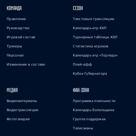
КОМАНДА
СЕЗОН
Правление
Текстовые трансляции
Руководство
Календарь игр КХЛ
Игровой состав
Турнирные таблицы КХЛ
Тренеры
Статистика игроков
Персонал
Календарь игр «Торпедо»
Изменения в составе
Плей-офф
Кубок Губернатора
МЕДИА
ФАН-ЗОНА
Видеоматериалы
Программа лояльности
Видеотрансляции
Календарь болельщика
Фотогалерея
Группа поддержки
Талисманы