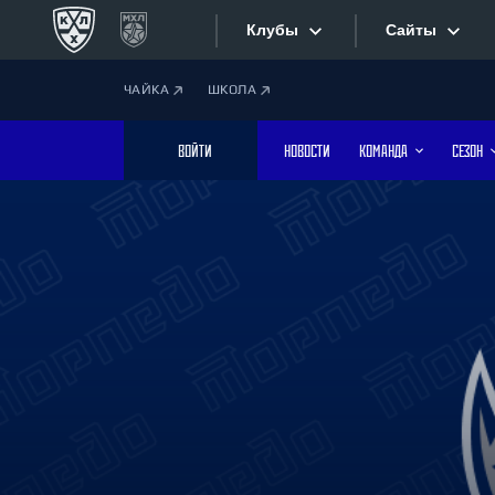
Клубы
Сайты
ЧАЙКА
ШКОЛА
Конференция «Запад»
Сайты
ВОЙТИ
НОВОСТИ
КОМАНДА
СЕЗОН
Дивизион Боброва
Лада
Видеотран
СКА
Хайлайты
Спартак
Торпедо
Текстовые
ХК Сочи
Интернет-
Дивизион Тарасова
Фотобанк
Динамо Мн
Динамо М
Приложе