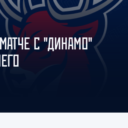
Амур
Барыс
Салават Юлаев
Сибирь
МАТЧЕ С "ДИНАМО"
ШЕГО