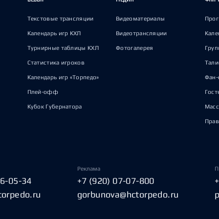
Текстовые трансляции
Видеоматериалы
Прог
Календарь игр КХЛ
Видеотрансляции
Кале
Турнирные таблицы КХЛ
Фотогалерея
Груп
Статистика игроков
Тал
Календарь игр «Торпедо»
Фан-
Плей-офф
Гост
Кубок Губернатора
Масс
Прав
Реклама
П
06-05-34
+7 (920) 07-07-800
torpedo.ru
gorbunova@hctorpedo.ru