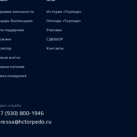
рамма лояльности
История «Торпедо»
ндарь болельщика
Легенды «Торпедо»
па поддержки
Реклама
исманы
СДЮШОР
сектор
Контакты
евые матчи
овые катания
ила поведения
ресс-служба
+7 (930) 800-1946
pressa@hctorpedo.ru