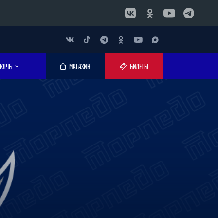
КЛУБ
МАГАЗИН
БИЛЕТЫ