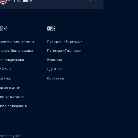
ЗОНА
КЛУБ
рамма лояльности
История «Торпедо»
ндарь болельщика
Легенды «Торпедо»
па поддержки
Реклама
исманы
СДЮШОР
сектор
Контакты
евые матчи
овые катания
ила поведения
ресс-служба