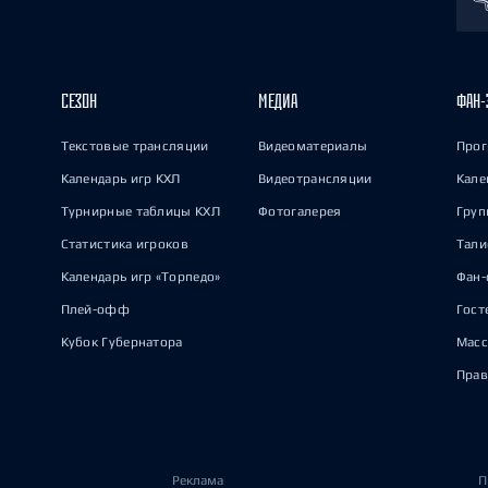
СЕЗОН
МЕДИА
ФАН-
Текстовые трансляции
Видеоматериалы
Прог
Календарь игр КХЛ
Видеотрансляции
Кале
Турнирные таблицы КХЛ
Фотогалерея
Груп
Статистика игроков
Тал
Календарь игр «Торпедо»
Фан-
Плей-офф
Гост
Кубок Губернатора
Масс
Прав
Реклама
П