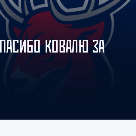
Амур
Барыс
Салават Юлаев
Сибирь
СПАСИБО КОВАЛЮ ЗА