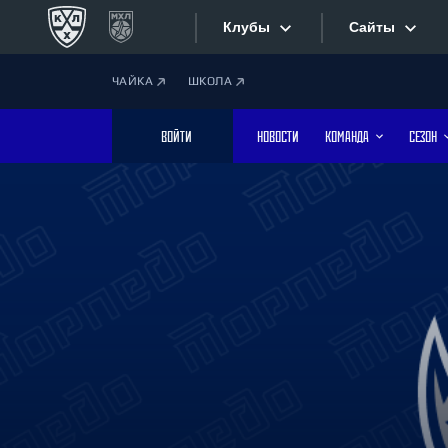
Клубы
Сайты
ЧАЙКА
ШКОЛА
Конференция «Запад»
Сайты
ВОЙТИ
НОВОСТИ
КОМАНДА
СЕЗОН
Дивизион Боброва
Лада
Видеотран
СКА
Хайлайты
Спартак
Торпедо
Текстовые
ХК Сочи
Интернет-
Дивизион Тарасова
Фотобанк
Динамо Мн
Динамо М
Приложе