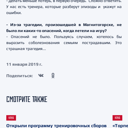
- Делать меньше потерь, в первую очередь. Сложно ответить.
У нас есть тренера, которые разберут эпизоды и укажут на
ошибки.
- Из-за трагедии, произошедшей в Магнитогорске, не
было ли каких-то опасений, когда летели на игру?
- Опасений не было. Пользуясь случаем, хотелось бы
выразить соболезнования семьям пострадавшим. Это
страшная трагедия...
11 января 2019 г.
Поделиться:
СМОТРИТЕ ТАКЖЕ
КЛУБ
КЛУБ
Открыли программу тренировочных сборов
«Торпе