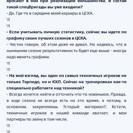
бросают в бой при реализации большинства. В состав
такой спецбригады вы уже входили?
- Да. Где-то в середине моей карьеры в ЦСКА.
\t
\t
- Если учитывать личную статистику, сейчас вы идете по
графику своих лучших сезонов в ЦСКА.
- Честно говоря, об этом даже не думал. Но надеюсь, что в
нынешнем сезоне результативность будет еще выше - иногда
надо менять графики.
\t
\t
- На мой взгляд, вы один из самых техничных игроков не
только Торпедо, но и КХЛ. Сейчас на тренировках как-то
специально работаете над техникой?
- Всегда хочется найти и отточить что-то новенькое. Правда,
в ходе сезона не всегда есть на это время, а потому, в
основном, закрепляешь ?старый материал?. Кстати,
техничных игроков в нашей команде хватает, и мои
партнеры по звену в том числе.
\t
\t