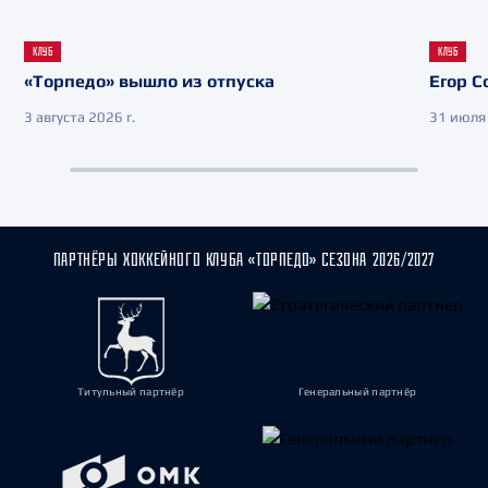
КЛУБ
КЛУБ
«Торпедо» вышло из отпуска
Егор С
3 августа 2026 г.
31 июля 
ПАРТНЁРЫ ХОККЕЙНОГО КЛУБА «ТОРПЕДО» СЕЗОНА 2026/2027
Титульный партнёр
Генеральный партнёр