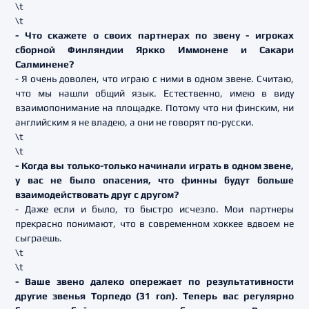
\t
\t
- Что скажете о своих партнерах по звену - игроках
сборной Финляндии Яркко Иммонене и Сакари
Салминене?
- Я очень доволен, что играю с ними в одном звене. Считаю,
что мы нашли общий язык. Естественно, имею в виду
взаимопонимание на площадке. Потому что ни финским, ни
английским я не владею, а они не говорят по-русски.
\t
\t
- Когда вы только-только начинали играть в одном звене,
у вас не было опасения, что финны будут больше
взаимодействовать друг с другом?
- Даже если и было, то быстро исчезло. Мои партнеры
прекрасно понимают, что в современном хоккее вдвоем не
сыграешь.
\t
\t
- Ваше звено далеко опережает по результативности
другие звенья Торпедо (31 гол). Теперь вас регулярно