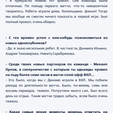
- Я прекрасно помню тот финал. Обе команды были
отличные. По поводу первого матча, что-то невероятное
творилось. Ребята играли дома, болельщики, финал! Тогда
мы вообще не смогли ничего показать в первой игре. Был
полный провал, очень обидно.
- С тех времен успел с кем-нибудь познакомиться из
новых одноклубников?
- Да, я знаю нескольких ребят. В частности, Даниила Ильина,
Андрея Тихомирова, Никиту Серебрякова.
- Среди твоих новых партнеров по команде - Михаил
Орлов, в соперничестве с которым ты однажды провел
на льду более семи часов в матче плей-офф ВХЛ...
- Это было, когда мы с Динамо играли в ВХЛ. Мы побили
рекорд по длительности матча. Было, по-моему, семь или
восемь периодов, тяжело. Потратили много сил, был всего
день на отдых. Такие матчи трудно забыть, всем было очень
тяжело.
- Какие самые яркие моменты можешь отметить на