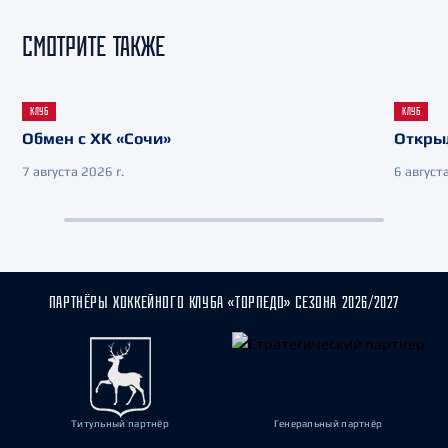
СМОТРИТЕ ТАКЖЕ
КЛУБ
КЛУБ
Обмен с ХК «Сочи»
Откры
7 августа 2026 г.
6 августа
ПАРТНЁРЫ ХОККЕЙНОГО КЛУБА «ТОРПЕДО» СЕЗОНА 2026/2027
Титульный партнёр
Генеральный партнёр