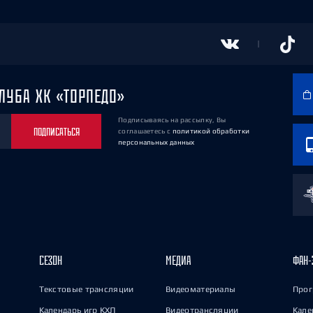
ЛУБА ХК «ТОРПЕДО»
Подписываясь на рассылку, Вы
ПОДПИСАТЬСЯ
соглашаетесь
с
политикой обработки
персональных данных
СЕЗОН
МЕДИА
ФАН-
Текстовые трансляции
Видеоматериалы
Прог
Календарь игр КХЛ
Видеотрансляции
Кале