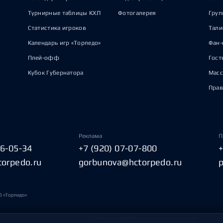
Турнирные таблицы КХЛ
Фотогалерея
Груп
Статистика игроков
Тал
Календарь игр «Торпедо»
Фан-
Плей-офф
Гост
Кубок Губернатора
Масс
Прав
Реклама
П
06-05-34
+7 (920) 07-07-800
torpedo.ru
gorbunova@hctorpedo.ru
б «Торпедо»
Политика обработки персональных данных