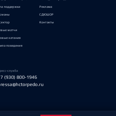
па поддержки
Реклама
исманы
СДЮШОР
сектор
Контакты
евые матчи
овые катания
ила поведения
ресс-служба
+7 (930) 800-1946
pressa@hctorpedo.ru
Пользовательское соглашение
Охрана труда