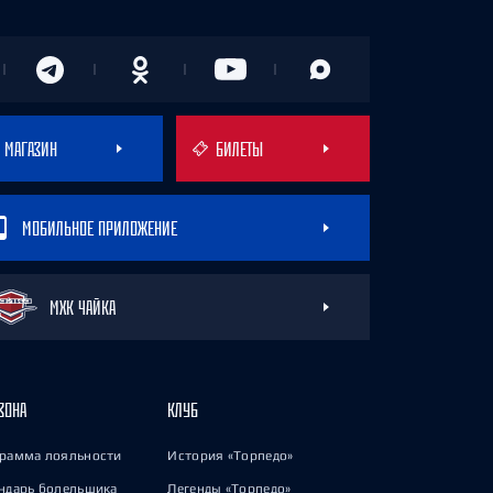
МАГАЗИН
БИЛЕТЫ
МОБИЛЬНОЕ ПРИЛОЖЕНИЕ
МХК ЧАЙКА
ЗОНА
КЛУБ
рамма лояльности
История «Торпедо»
ндарь болельщика
Легенды «Торпедо»