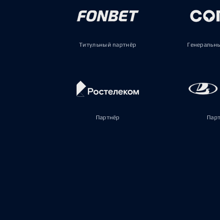
Титульный партнёр
Генеральн
Партнёр
Пар