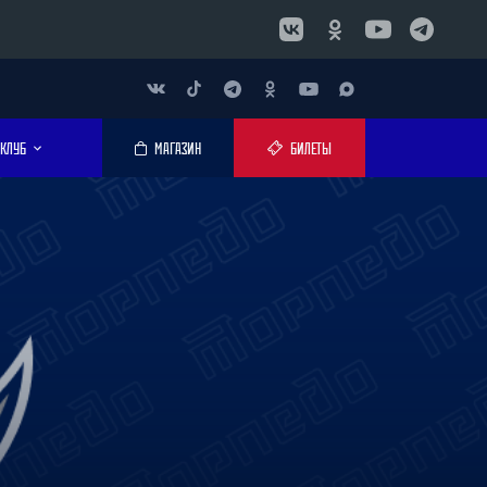
КЛУБ
МАГАЗИН
БИЛЕТЫ