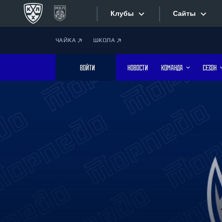
Клубы
Сайты
ЧАЙКА
ШКОЛА
Конференция «Запад»
Сайты
ВОЙТИ
НОВОСТИ
КОМАНДА
СЕЗОН
Дивизион Боброва
Лада
Видеотран
СКА
Хайлайты
Спартак
Торпедо
Текстовые
ХК Сочи
Интернет-
Дивизион Тарасова
Фотобанк
Динамо Мн
Динамо М
Приложе