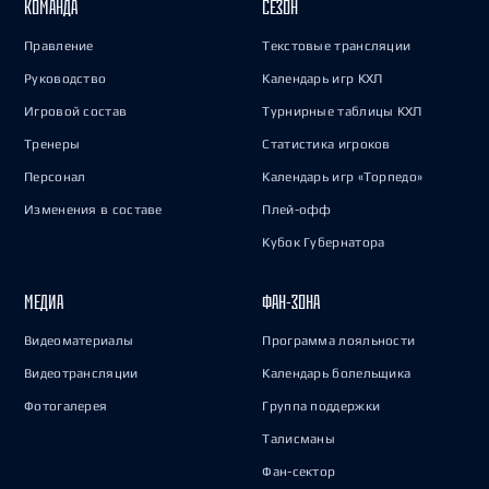
КОМАНДА
СЕЗОН
Правление
Текстовые трансляции
Руководство
Календарь игр КХЛ
Игровой состав
Турнирные таблицы КХЛ
Тренеры
Статистика игроков
Персонал
Календарь игр «Торпедо»
Изменения в составе
Плей-офф
Кубок Губернатора
МЕДИА
ФАН-ЗОНА
Видеоматериалы
Программа лояльности
Видеотрансляции
Календарь болельщика
Фотогалерея
Группа поддержки
Талисманы
Фан-сектор