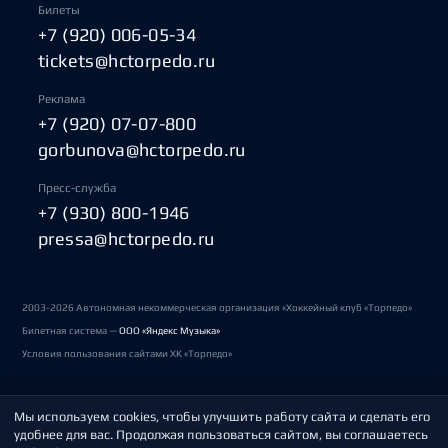
Билеты
+7 (920) 006-05-34
tickets@hctorpedo.ru
Реклама
+7 (920) 07-07-800
gorbunova@hctorpedo.ru
Пресс-служба
+7 (930) 800-1946
pressa@hctorpedo.ru
2003-2026 Автономная некоммерческая организация «Хоккейный клуб «Торпедо»
Билетная система —
ООО «Яндекс Музыка»
Условия пользования сайтами ХК «Торпедо»
Мы используем cookies, чтобы улучшить работу сайта и сделать его
Политика обработки персональных данных
удобнее для вас. Продолжая пользоваться сайтом, вы соглашаетесь