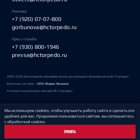
Реклама
+7 (920) 07-07-800
gorbunova@hctorpedo.ru
Пресс-служба
+7 (930) 800-1946
pressa@hctorpedo.ru
2003-2026 Автономная некоммерческая организация «Хоккейный клуб «Торпедо»
Билетная система —
ООО «Яндекс Музыка»
Условия пользования сайтами ХК «Торпедо»
Мы используем cookies, чтобы улучшить работу сайта и сделать его
Политика обработки персональных данных
удобнее для вас. Продолжая пользоваться сайтом, вы соглашаетесь
с обработкой cookies.
Пользовательское соглашение
ПРИНЯТЬ
Охрана труда