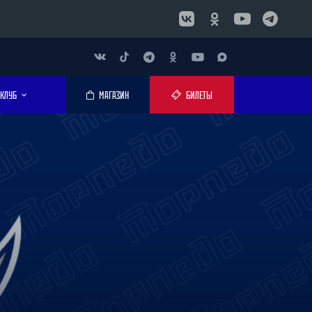
КЛУБ
МАГАЗИН
БИЛЕТЫ