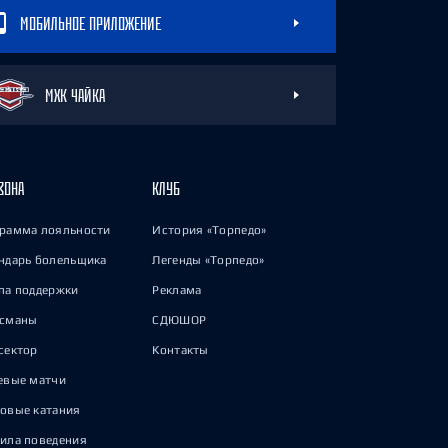
МОБИЛЬНОЕ ПРИЛОЖЕНИЕ
МХК ЧАЙКА
ЗОНА
КЛУБ
рамма лояльности
История «Торпедо»
ндарь болельщика
Легенды «Торпедо»
па поддержки
Реклама
исманы
СДЮШОР
сектор
Контакты
евые матчи
овые катания
ила поведения