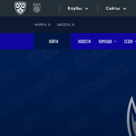
Клубы
Сайты
ЧАЙКА
ШКОЛА
Конференция «Запад»
Сайты
ВОЙТИ
НОВОСТИ
КОМАНДА
СЕЗОН
Дивизион Боброва
Лада
Видеотран
СКА
Хайлайты
Спартак
Торпедо
Текстовые
ХК Сочи
Интернет-
Дивизион Тарасова
Фотобанк
Динамо Мн
Динамо М
Приложе