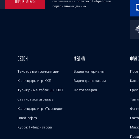
ПОДПИСАТЬСЯ
соглашаетесь
с
политикой обработки
персональных данных
СЕЗОН
МЕДИА
ФАН-
Текстовые трансляции
Видеоматериалы
Прог
Календарь игр КХЛ
Видеотрансляции
Кале
Турнирные таблицы КХЛ
Фотогалерея
Груп
Статистика игроков
Тал
Календарь игр «Торпедо»
Фан-
Плей-офф
Гост
Кубок Губернатора
Масс
Прав