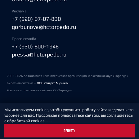
Реклама
+7 (920) 07-07-800
gorbunova@hctorpedo.ru
Пресс-служба
+7 (930) 800-1946
pressa@hctorpedo.ru
2003-2026 Автономная некоммерческая организация «Хоккейный клуб «Торпедо»
Билетная система —
ООО «Яндекс Музыка»
Условия пользования сайтами ХК «Торпедо»
Мы используем cookies, чтобы улучшить работу сайта и сделать его
Политика обработки персональных данных
удобнее для вас. Продолжая пользоваться сайтом, вы соглашаетесь
с обработкой cookies.
Пользовательское соглашение
ПРИНЯТЬ
Охрана труда