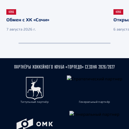
КЛУБ
КЛУБ
Обмен с ХК «Сочи»
Откры
7 августа 2026 г.
6 августа
ПАРТНЁРЫ ХОККЕЙНОГО КЛУБА «ТОРПЕДО» СЕЗОНА 2026/2027
Титульный партнёр
Генеральный партнёр