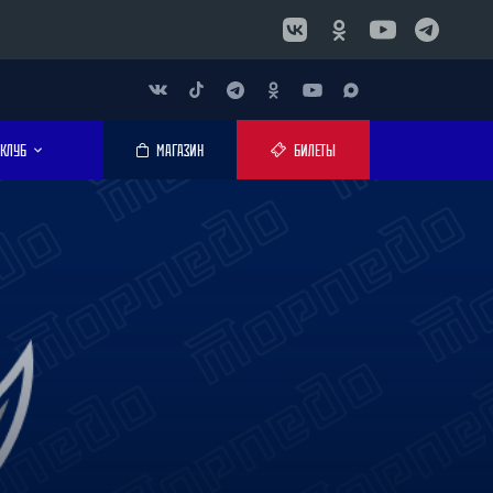
КЛУБ
МАГАЗИН
БИЛЕТЫ