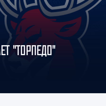
Амур
Барыс
Салават Юлаев
Сибирь
ЕТ "ТОРПЕДО"