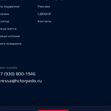
па поддержки
Реклама
исманы
СДЮШОР
сектор
Контакты
евые матчи
овые катания
ила поведения
ресс-служба
+7 (930) 800-1946
pressa@hctorpedo.ru
Пользовательское соглашение
Охрана труда