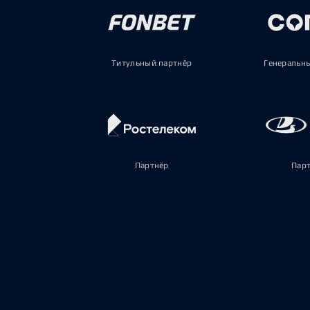
Титульный партнёр
Генеральн
Партнёр
Пар