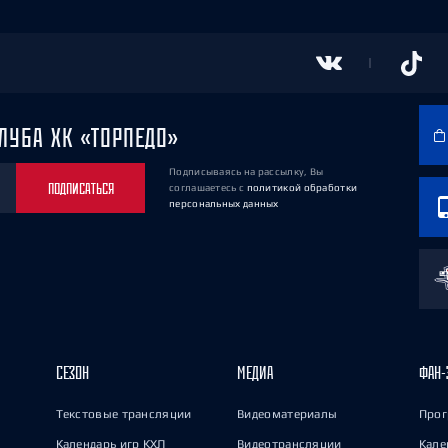
ЛУБА ХК «ТОРПЕДО»
Подписываясь на рассылку, Вы
ПОДПИСАТЬСЯ
соглашаетесь
с
политикой обработки
персональных данных
СЕЗОН
МЕДИА
ФАН-
Текстовые трансляции
Видеоматериалы
Прог
Календарь игр КХЛ
Видеотрансляции
Кале