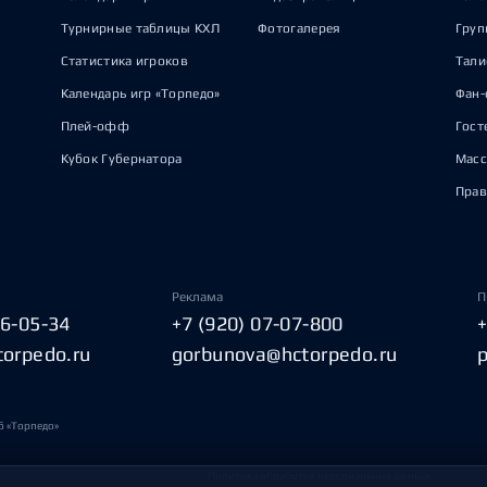
Турнирные таблицы КХЛ
Фотогалерея
Груп
Статистика игроков
Тал
Календарь игр «Торпедо»
Фан-
Плей-офф
Гост
Кубок Губернатора
Масс
Прав
Реклама
П
06-05-34
+7 (920) 07-07-800
torpedo.ru
gorbunova@hctorpedo.ru
б «Торпедо»
Политика обработки персональных данных