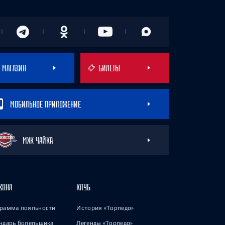
МАГАЗИН
БИЛЕТЫ
МОБИЛЬНОЕ ПРИЛОЖЕНИЕ
МХК ЧАЙКА
ЗОНА
КЛУБ
рамма лояльности
История «Торпедо»
ндарь болельщика
Легенды «Торпедо»