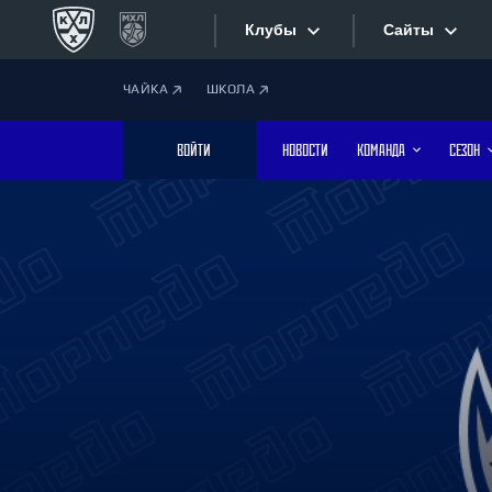
Клубы
Сайты
ЧАЙКА
ШКОЛА
Конференция «Запад»
Сайты
ВОЙТИ
НОВОСТИ
КОМАНДА
СЕЗОН
Дивизион Боброва
Лада
Видеотран
СКА
Хайлайты
Спартак
Торпедо
Текстовые
ХК Сочи
Интернет-
Дивизион Тарасова
Фотобанк
Динамо Мн
Динамо М
Приложе