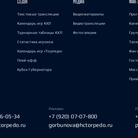
СЕЗОН
МЕДИА
ФАН-
Текстовые трансляции
Видеоматериалы
Прог
Календарь игр КХЛ
Видеотрансляции
Кале
Турнирные таблицы КХЛ
Фотогалерея
Груп
Статистика игроков
Тал
Календарь игр «Торпедо»
Фан-
Плей-офф
Гост
Кубок Губернатора
Масс
Прав
Реклама
П
06-05-34
+7 (920) 07-07-800
torpedo.ru
gorbunova@hctorpedo.ru