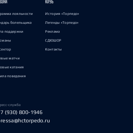
ЗОНА
КЛУБ
рамма лояльности
История «Торпедо»
ндарь болельщика
Легенды «Торпедо»
па поддержки
Реклама
исманы
СДЮШОР
сектор
Контакты
евые матчи
овые катания
ила поведения
ресс-служба
+7 (930) 800-1946
pressa@hctorpedo.ru