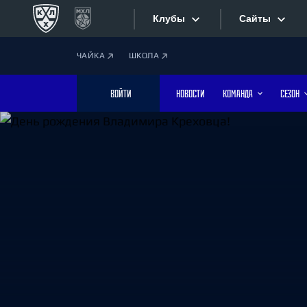
Клубы
Сайты
ЧАЙКА
ШКОЛА
Конференция «Запад»
Сайты
ВОЙТИ
НОВОСТИ
КОМАНДА
СЕЗОН
Дивизион Боброва
Лада
Видеотран
СКА
Хайлайты
Спартак
Торпедо
Текстовые
ХК Сочи
Интернет-
Дивизион Тарасова
Фотобанк
Динамо Мн
Динамо М
Приложе