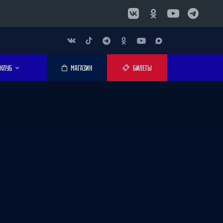
КЛУБ
МАГАЗИН
БИЛЕТЫ