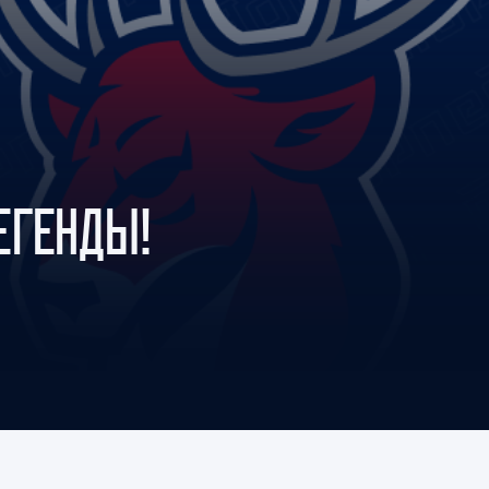
Амур
Барыс
Салават Юлаев
Сибирь
ЕГЕНДЫ!