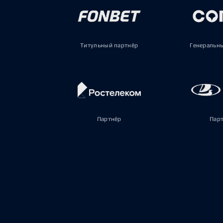
Титульный партнёр
Генеральн
Партнёр
Пар