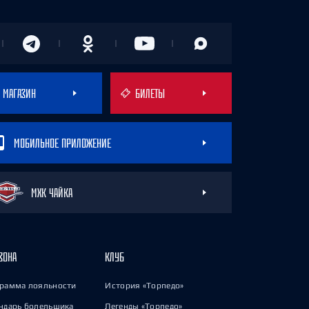
МАГАЗИН
БИЛЕТЫ
МОБИЛЬНОЕ ПРИЛОЖЕНИЕ
МХК ЧАЙКА
ЗОНА
КЛУБ
рамма лояльности
История «Торпедо»
ндарь болельщика
Легенды «Торпедо»