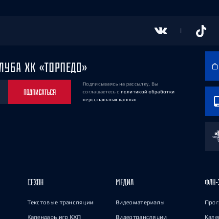
ЛУБА ХК «ТОРПЕДО»
Подписываясь на рассылку, Вы
ПОДПИСАТЬСЯ
соглашаетесь
с
политикой обработки
персональных данных
СЕЗОН
МЕДИА
ФАН-
Текстовые трансляции
Видеоматериалы
Прог
Календарь игр КХЛ
Видеотрансляции
Кале