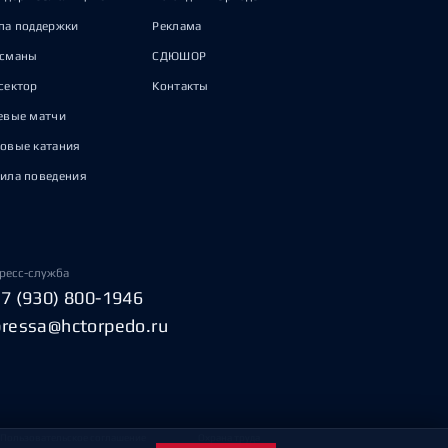
па поддержки
Реклама
исманы
СДЮШОР
сектор
Контакты
евые матчи
овые катания
ила поведения
ресс-служба
+7 (930) 800-1946
pressa@hctorpedo.ru
Пользовательское соглашение
Охрана труда