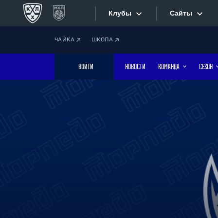
Клубы
Сайты
ЧАЙКА
ШКОЛА
Конференция «Запад»
Сайты
ВОЙТИ
НОВОСТИ
КОМАНДА
СЕЗОН
Дивизион Боброва
Лада
Видеотран
СКА
Хайлайты
Спартак
Торпедо
Текстовые
ХК Сочи
Интернет-
Дивизион Тарасова
Фотобанк
Динамо Мн
Динамо М
Приложе