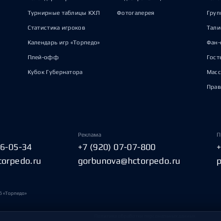
Турнирные таблицы КХЛ
Фотогалерея
Груп
Статистика игроков
Тал
Календарь игр «Торпедо»
Фан-
Плей-офф
Гост
Кубок Губернатора
Масс
Прав
Реклама
П
06-05-34
+7 (920) 07-07-800
torpedo.ru
gorbunova@hctorpedo.ru
б «Торпедо»
Политика обработки персональных данных