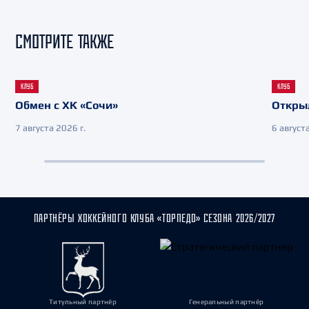
СМОТРИТЕ ТАКЖЕ
КЛУБ
КЛУБ
Обмен с ХК «Сочи»
Откры
7 августа 2026 г.
6 августа
ПАРТНЁРЫ ХОККЕЙНОГО КЛУБА «ТОРПЕДО» СЕЗОНА 2026/2027
Титульный партнёр
Генеральный партнёр