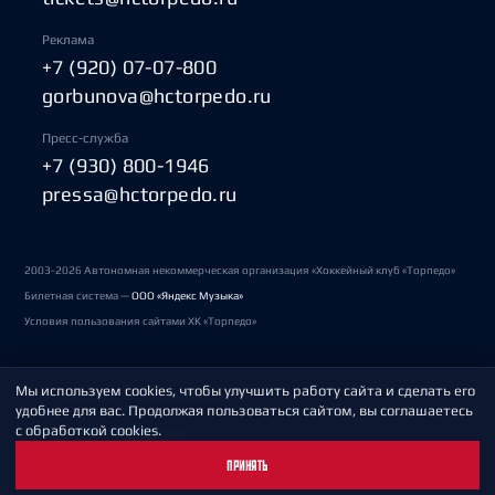
Реклама
+7 (920) 07-07-800
gorbunova@hctorpedo.ru
Пресс-служба
+7 (930) 800-1946
pressa@hctorpedo.ru
2003-2026 Автономная некоммерческая организация «Хоккейный клуб «Торпедо»
Билетная система —
ООО «Яндекс Музыка»
Условия пользования сайтами ХК «Торпедо»
Мы используем cookies, чтобы улучшить работу сайта и сделать его
Политика обработки персональных данных
удобнее для вас. Продолжая пользоваться сайтом, вы соглашаетесь
с обработкой cookies.
Пользовательское соглашение
ПРИНЯТЬ
Охрана труда