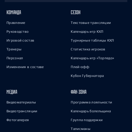
КОМАНДА
СЕЗОН
Правление
Текстовые трансляции
Руководство
Календарь игр КХЛ
Игровой состав
Турнирные таблицы КХЛ
Тренеры
Статистика игроков
Персонал
Календарь игр «Торпедо»
Изменения в составе
Плей-офф
Кубок Губернатора
МЕДИА
ФАН-ЗОНА
Видеоматериалы
Программа лояльности
Видеотрансляции
Календарь болельщика
Фотогалерея
Группа поддержки
Талисманы