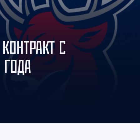
Амур
Барыс
Салават Юлаев
Сибирь
 КОНТРАКТ С
 ГОДА