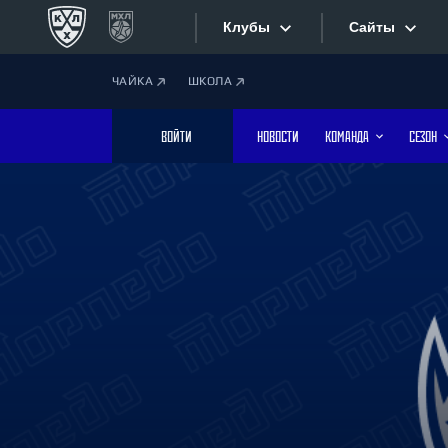
Клубы
Сайты
ЧАЙКА
ШКОЛА
Конференция «Запад»
Сайты
ВОЙТИ
НОВОСТИ
КОМАНДА
СЕЗОН
Дивизион Боброва
Лада
Видеотран
СКА
Хайлайты
Спартак
Торпедо
Текстовые
ХК Сочи
Интернет-
Дивизион Тарасова
Фотобанк
Динамо Мн
Динамо М
Приложе