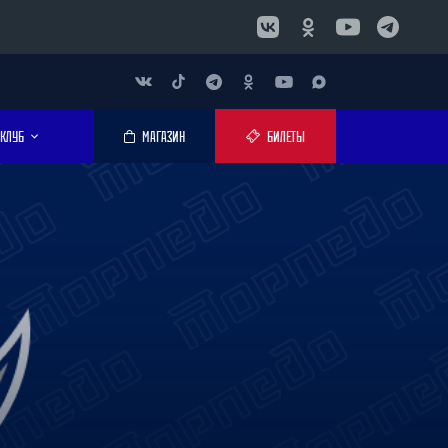
КЛУБ
МАГАЗИН
БИЛЕТЫ