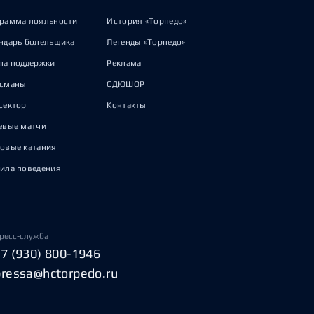
рамма лояльности
История «Торпедо»
ндарь болельщика
Легенды «Торпедо»
па поддержки
Реклама
исманы
СДЮШОР
сектор
Контакты
евые матчи
овые катания
ила поведения
ресс-служба
+7 (930) 800-1946
pressa@hctorpedo.ru