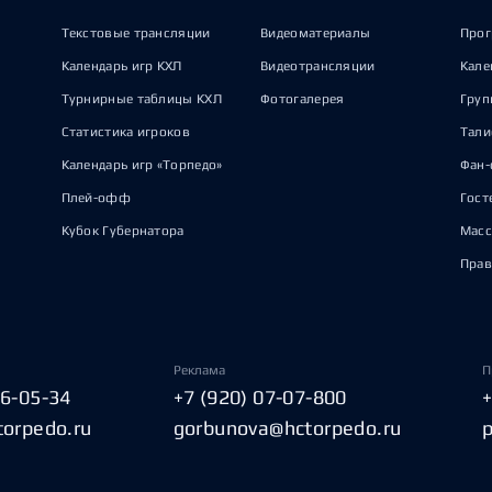
Текстовые трансляции
Видеоматериалы
Прог
Календарь игр КХЛ
Видеотрансляции
Кале
Турнирные таблицы КХЛ
Фотогалерея
Груп
Статистика игроков
Тал
Календарь игр «Торпедо»
Фан-
Плей-офф
Гост
Кубок Губернатора
Масс
Прав
Реклама
П
06-05-34
+7 (920) 07-07-800
torpedo.ru
gorbunova@hctorpedo.ru