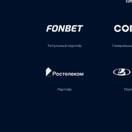
Титульный партнёр
Генеральн
Партнёр
Пар