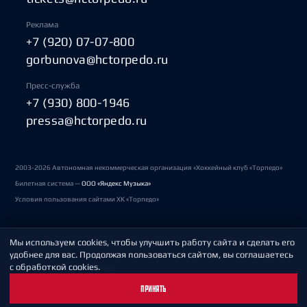
Реклама
+7 (920) 07-07-800
gorbunova@hctorpedo.ru
Пресс-служба
+7 (930) 800-1946
pressa@hctorpedo.ru
2003-2026 Автономная некоммерческая организация «Хоккейный клуб «Торпедо»
Билетная система —
ООО «Яндекс Музыка»
Условия пользования сайтами ХК «Торпедо»
Мы используем cookies, чтобы улучшить работу сайта и сделать его
Политика обработки персональных данных
удобнее для вас. Продолжая пользоваться сайтом, вы соглашаетесь
с обработкой cookies.
Пользовательское соглашение
ПРИНЯТЬ
Охрана труда