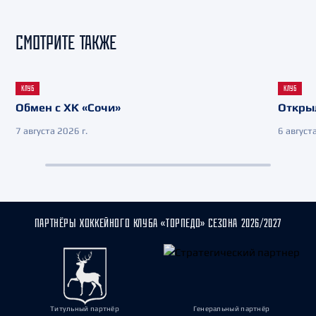
СМОТРИТЕ ТАКЖЕ
КЛУБ
КЛУБ
Обмен с ХК «Сочи»
Откры
7 августа 2026 г.
6 августа
ПАРТНЁРЫ ХОККЕЙНОГО КЛУБА «ТОРПЕДО» СЕЗОНА 2026/2027
Титульный партнёр
Генеральный партнёр