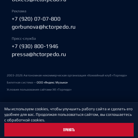
Реклама
+7 (920) 07-07-800
gorbunova@hctorpedo.ru
Пресс-служба
+7 (930) 800-1946
pressa@hctorpedo.ru
2003-2026 Автономная некоммерческая организация «Хоккейный клуб «Торпедо»
Билетная система —
ООО «Яндекс Музыка»
Условия пользования сайтами ХК «Торпедо»
Мы используем cookies, чтобы улучшить работу сайта и сделать его
Политика обработки персональных данных
удобнее для вас. Продолжая пользоваться сайтом, вы соглашаетесь
с обработкой cookies.
Пользовательское соглашение
ПРИНЯТЬ
Охрана труда